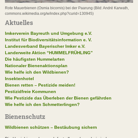
Rote Mauerbienen (Osmia bicornis) bei der Paarung (Bild: André Karwath,
commons.wikimedia.org/w/index.php?curid=130945)
Aktuelles
Imkerverein Bayreuth und Umgebung e.V.
Institut für Biodiversitätsinformation e. V.
Landesverband Bayerischer Imker e.V.
Landerweite Aktion “HUMMELFRÜHLING”
Die häufigsten Hummelarten
Nationaler Bienenaktionsplan
Wie helfe ich den Wildbienen?
Insektenhotel
Bienen retten – Pestizide meiden!
Pestizidfreie Kommunen
Wie Pestizide das Überleben der Bienen gefährden
Wie helfe ich den Schmetterlingen?
Bienenschutz
Wildbienen schützen – Bestäubung sichern