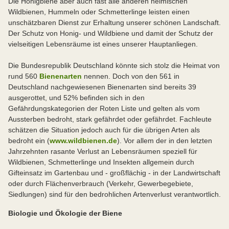
Die Honigbiene aber auch fast alle anderen heimischen
Wildbienen, Hummeln oder Schmetterlinge leisten einen
unschätzbaren Dienst zur Erhaltung unserer schönen Landschaft.
Der Schutz von Honig- und Wildbiene und damit der Schutz der
vielseitigen Lebensräume ist eines unserer Hauptanliegen.
Die Bundesrepublik Deutschland könnte sich stolz die Heimat von
rund 560
Bienenarten
nennen. Doch von den 561 in
Deutschland nachgewiesenen Bienenarten sind bereits 39
ausgerottet, und 52% befinden sich in den
Gefährdungskategorien der Roten Liste und gelten als vom
Aussterben bedroht, stark gefährdet oder gefährdet. Fachleute
schätzen die Situation jedoch auch für die übrigen Arten als
bedroht ein (
www.wildbienen.de
). Vor allem der in den letzten
Jahrzehnten rasante Verlust an Lebensräumen speziell für
Wildbienen, Schmetterlinge und Insekten allgemein durch
Gifteinsatz im Gartenbau und - großflächig - in der Landwirtschaft
oder durch Flächenverbrauch (Verkehr, Gewerbegebiete,
Siedlungen) sind für den bedrohlichen Artenverlust verantwortlich.
Biologie und Ökologie der Biene