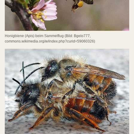
Honigbiene (Apis) beim Sammelflug (Bild: Bgelo777,
commons.wikimedia.org/w/index.php?curid=59060326)