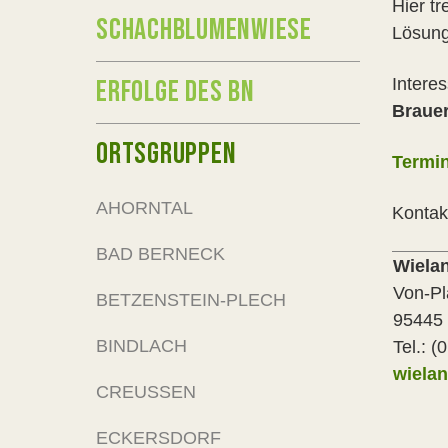
Hier t
SCHACHBLUMENWIESE
Lösung
ERFOLGE DES BN
Intere
Braue
ORTSGRUPPEN
Termi
AHORNTAL
Kontak
BAD BERNECK
Wiela
Von-Pl
BETZENSTEIN-PLECH
95445 
BINDLACH
Tel.: 
wiela
CREUSSEN
ECKERSDORF