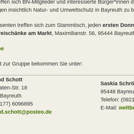
reffen sich BN-Mitglieder und interessierte Bürger*innen
en insichtlich Natur- und Umweltschutz in Bayreuth zu 
ssenten treffen sich zum Stammtisch, jeden
ersten Donn
reischänke am Markt
, Maximilianstr. 56, 95444 Bayreut
ne
t zur Gruppe bekommen Sie unter:
nd Schott
Saskia Schrö
aten-Str. 18
95448 Bayreu
Bayreuth
Telefon: (092
(0177) 6096895
E-Mail:
weltb
nd.schott@posteo.de