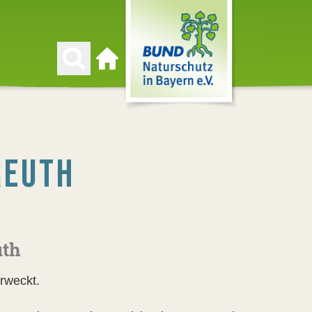
Zur Startseite
REUTH
uth
rweckt.