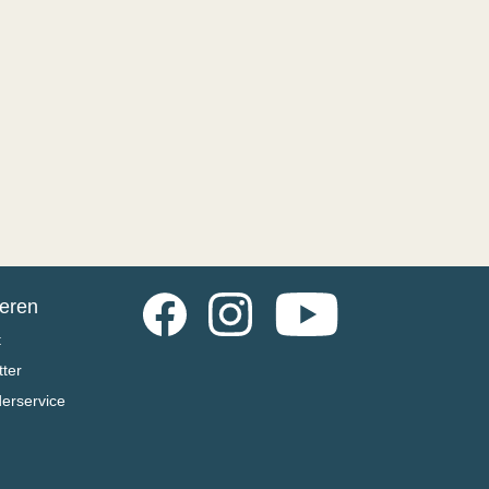
Facebook
Instagram
YouTube
ieren
t
ter
derservice