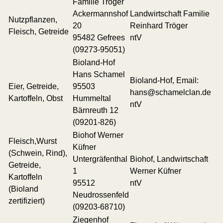
Familie Tröger
Ackermannshof
Landwirtschaft Familie
Nutzpflanzen,
20
Reinhard Tröger
Fleisch, Getreide
95482 Gefrees
ntV
(09273-95051)
Bioland-Hof
Hans Schamel
Bioland-Hof, Email:
Eier, Getreide,
95503
hans@schamelclan.de
Kartoffeln, Obst
Hummeltal
ntV
Bärnreuth 12
(09201-826)
Biohof Werner
Fleisch,Wurst
Küfner
(Schwein, Rind),
Untergräfenthal
Biohof, Landwirtschaft
Getreide,
1
Werner Küfner
Kartoffeln
95512
ntV
(Bioland
Neudrossenfeld
zertifiziert)
(09203-68710)
Ziegenhof