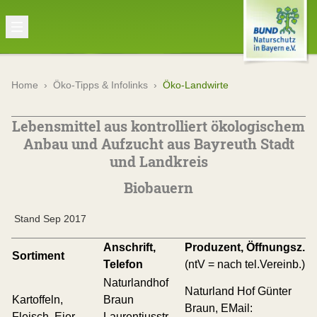
Home
›
Öko-Tipps & Infolinks
›
Öko-Landwirte
Lebensmittel aus kontrolliert ökologischem
Anbau und Aufzucht aus Bayreuth Stadt
und Landkreis
Biobauern
Stand Sep 2017
Anschrift,
Produzent,
Öffnungsz.
Sortiment
Telefon
(ntV = nach tel.Vereinb.)
Naturlandhof
Naturland Hof Günter
Kartoffeln,
Braun
Braun, EMail:
Fleisch, Eier
Laurentiusstr.