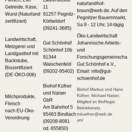
naturlandhof-
Getreide, Käse,
11
braun@web
de, Auf dem
.
Wurst (Naturland
91257 Pegnitz-
Pegnitzer Bauernmarkt,
zertifiziert)
Körbeldorf
Sa 9 - 12 Uhr, 14-tägig
(09241-3685)
Öko-Landwirtschaft
Landwirtschaft,
Gut Schönhof
Johannische Arbeits-
Metzgerei und
Schönhof 10b
und
Landgasthof mit
91344
Forschungsgemeinschaft
Backstube,
Waischenfeld
Gut Schönhof e.V.,
Biozertifiziert
(09202-95402)
Email: info@gut-
(DE-ÖKO-006)
schoenhof.de
Biohof Küfner
Biohof Markus und Hans
und Naiser
Küfner, Michael Naiser,
Milchprodukte,
GbR
Mitglied im BioRegio
Fleisch
Am Bahnhof 5
Betriebsnetz,
nach EU-Öko-
95463 Bindlach
mkuefner@web.de
Verordnung
ntV
(09208-8081
od. 655850)