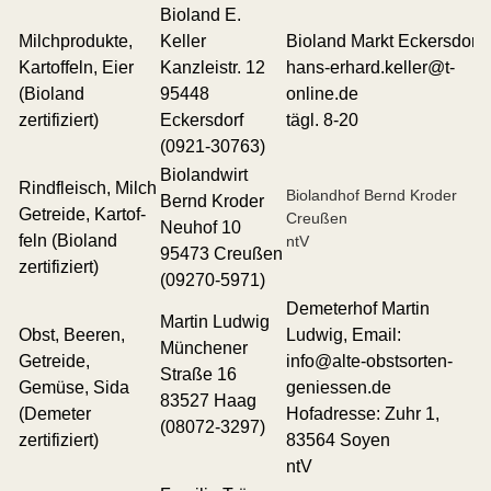
Bioland E.
Milchprodukte,
Keller
Bioland Markt
Eckersdorf
Kartoffeln, Eier
Kanzleistr. 12
hans-erhard.keller@t-
(Bioland
95448
online.de
zertifiziert)
Eckersdorf
tägl. 8-20
(0921-30763)
Biolandwirt
Rindfleisch, Milch
Biolandhof Bernd Kroder
Bernd Kroder
Getreide, Kartof­
Creußen
Neuhof 10
feln (Bioland
ntV
95473 Creußen
zertifiziert)
(
09270-5971)
Demeterhof Martin
Martin Ludwig
Obst, Beeren,
Ludwig, Email:
Münchener
Getreide,
info@alte-obstsorten-
Straße 16
Gemüse, Sida
geniessen.de
83527 Haag
(Demeter
Hofadresse: Zuhr 1,
(08072-3297)
zertifiziert)
83564 Soyen
ntV