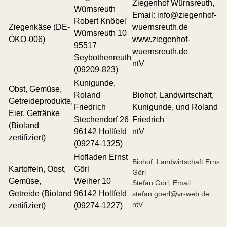
Ziegenhof Würnsreuth,
Würnsreuth
Email: info@ziegenhof-
Robert Knöbel
Ziegenkäse (DE-
wuernsreuth.de
Würnsreuth 10
ÖKO-006)
www.ziegenhof-
95517
wuernsreuth.de
Seybothenreuth
ntV
(09209-823)
Kunigunde,
Obst, Gemüse,
Roland
Biohof, Landwirtschaft,
Getreideprodukte,
Friedrich
Kunigunde, und Roland
Eier, Getränke
Stechendorf 26
Friedrich
(Bioland
96142 Hollfeld
ntV
zertifiziert)
(09274-1325)
Hofladen Ernst
Biohof, Landwirtschaft Ernst
Kartoffeln, Obst,
Görl
Görl
Gemüse,
Weiher 10
Stefan Görl, Email:
Getreide (Bioland
96142 Hollfeld
stefan.goerl@vr-web.de
ntV
zertifiziert)
(09274-1227)