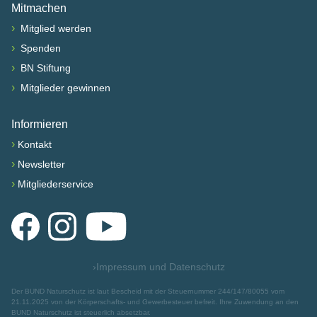
Mitmachen
›
Mitglied werden
›
Spenden
›
BN Stiftung
›
Mitglieder gewinnen
Informieren
›
Kontakt
›
Newsletter
›
Mitgliederservice
Facebook
Instagram
YouTube
›
Impressum und Datenschutz
Der BUND Naturschutz ist laut Bescheid mit der Steuernummer 244/147/80055 vom
21.11.2025 von der Körperschafts- und Gewerbesteuer befreit. Ihre Zuwendung an den
BUND Naturschutz ist steuerlich absetzbar.