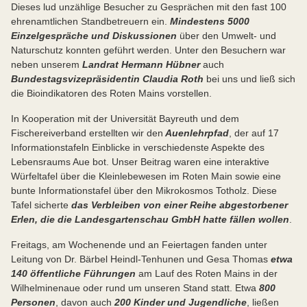
Dieses lud unzählige Besucher zu Gesprächen mit den fast 100
ehrenamtlichen Standbetreuern ein.
Mindestens 5000
Einzelgespräche und Diskussionen
über den Umwelt- und
Naturschutz konnten geführt werden. Unter den Besuchern war
neben unserem
Landrat Hermann Hübner
auch
Bundestagsvizepräsidentin Claudia Roth
bei uns und ließ sich
die Bioindikatoren des Roten Mains vorstellen.
In Kooperation mit der Universität Bayreuth und dem
Fischereiverband erstellten wir den
Auenlehrpfad
, der auf 17
Informationstafeln Einblicke in verschiedenste Aspekte des
Lebensraums Aue bot. Unser Beitrag waren eine interaktive
Würfeltafel über die Kleinlebewesen im Roten Main sowie eine
bunte Informationstafel über den Mikrokosmos Totholz. Diese
Tafel sicherte
das Verbleiben von einer Reihe abgestorbener
Erlen, die die Landesgartenschau GmbH hatte fällen wollen
.
Freitags, am Wochenende und an Feiertagen fanden unter
Leitung von Dr. Bärbel Heindl-Tenhunen und Gesa Thomas
etwa
140 öffentliche Führungen
am Lauf des Roten Mains in der
Wilhelminenaue oder rund um unseren Stand statt. Etwa
800
Personen
, davon auch
200 Kinder und Jugendliche
, ließen