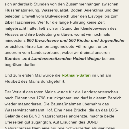
sich anderthalb Stunden von den Zusammenhängen zwischen
Flussrenaturierung, Wasserqualität, Boden, Auenklima und der
belebten Umwelt vom Blutweiderich über den Eisvogel bis zum
Biber faszinieren. Wer für die lange Führung keine Zeit
mitgebracht hatte, ließ sich am Stand die Kleinlebewesen des
Flusses und ihre Bedeutung erklären, womit wir nochmals
mindestens
800 Erwachsene und 500 Kinder und Jugendliche
erreichten. Hinzu kamen angemeldete Führungen, unter
anderem vom Landesverband, wobei wir dreimal unseren
Bundes- und Landesvorsitzenden
Hubert Weiger
bei uns
begrüßen durften.
Und zum ersten Mal wurde die
Rotmain-Safari
im und am
Flußbett des Mains durchgeführt.
Der Verlauf des roten Mains wurde für die Landesgartenschau
nach Plänen von 1798 zurückgebaut und darf in diesem Bereich
wieder mäandrieren. Die Baumaßnahmen übernahm das
Wasserwirtschaftsamt Hof. Eine neue Brücke, die an das LGS-
Gelände des BUND Naturschutzes angrenzte, machte beide
Uferseiten gut zugänglich. Auf Ersuchen des BUND
Naturschutzes blieb eine Gruppe Schwarzerlen als wervolles