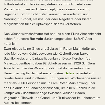
Totholz erhalten. Trockenes, stehendes Totholz bietet einer
Vielzahl von Insekten Unterschlupf, die in einem nassemn,
liegenden Totholz nicht nisten können. Sie wiederum sind
Nahrung für Vögel, Kleinsäuger oder Nagetiere oder bieten
Möglichkeiten für Schlupfwespen sich zu vermehren.
Das Wasserwirtschaftsamt Hof hat uns einen Fluss-Abschnitt sehr
schön für unsere
Rotmain-Safari
umgestaltet.
Safari
? Aber
natürlich!
Zwar gibt es keine Gnus und Zebras im Roten Main, dafür aber
jede Menge von Kleinlebewesen wie Köcherfliegen-Larve,
Bachflohkrebs und Eintagsfliegenlarve. Diese Tierchen (der
Makrozoobenthos) gaben 92 Schulklassen mit 1928 Schülern
Aufschluss über die Wasserqualität und die Bedeutung der
Renaturierung für den Lebensraum Aue.
Safari
bedeutet auf
Swahili Reise, und in offenen Führungen am Wochenende reisten
mehr als 2000 Personen mit uns am Roten Main entlang über
das Gelände der Landesgartenschau, um einen Einblick in die
komplexen Zusammenhänge zwischen Wasser, Boden,
Vegetation, Tierwelt und Grund- und Trinkwasser im Lebensraum
Aue zu bekommen.