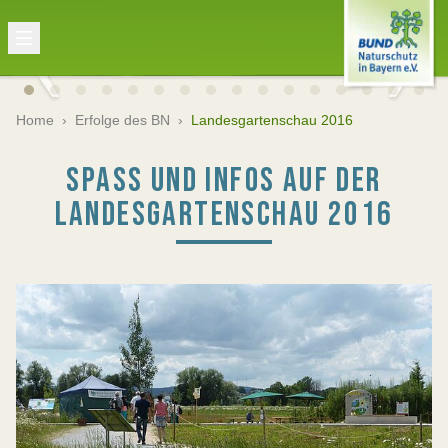
Home
›
Erfolge des BN
›
Landesgartenschau 2016
SPASS UND INFOS AUF DER L
ANDESGARTENSCHAU 2016