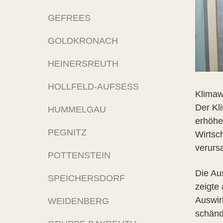
GEFREES
GOLDKRONACH
HEINERSREUTH
HOLLFELD-AUFSESS
Klimawa
Der Kl
HUMMELGAU
erhöhe
PEGNITZ
Wirtsc
verursa
POTTENSTEIN
Die Au
SPEICHERSDORF
zeigte
Auswir
WEIDENBERG
schänd