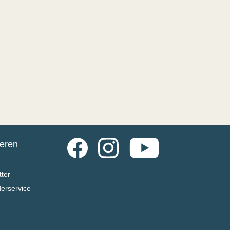
Facebook
Instagram
YouTube
ieren
t
ter
derservice