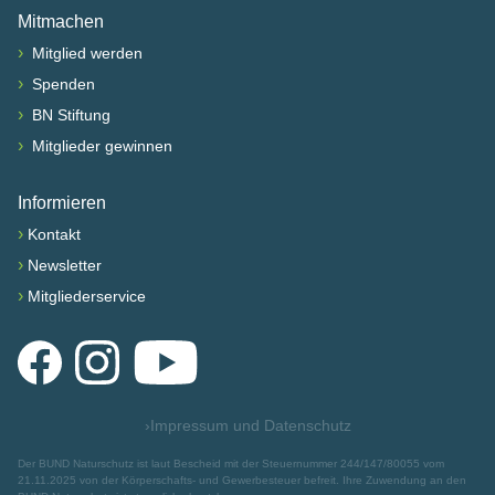
Mitmachen
›
Mitglied werden
›
Spenden
›
BN Stiftung
›
Mitglieder gewinnen
Informieren
›
Kontakt
›
Newsletter
›
Mitgliederservice
Facebook
Instagram
YouTube
›
Impressum und Datenschutz
Der BUND Naturschutz ist laut Bescheid mit der Steuernummer 244/147/80055 vom
21.11.2025 von der Körperschafts- und Gewerbesteuer befreit. Ihre Zuwendung an den