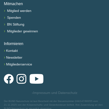
Mitmachen
›
Mitglied werden
›
Spenden
›
BN Stiftung
›
Mitglieder gewinnen
Informieren
›
Kontakt
›
Newsletter
›
Mitgliederservice
Facebook
Instagram
YouTube
›
Impressum und Datenschutz
Der BUND Naturschutz ist laut Bescheid mit der Steuernummer 244/147/80055 vom
21.11.2025 von der Körperschafts- und Gewerbesteuer befreit. Ihre Zuwendung an den
BUND Naturschutz ist steuerlich absetzbar.