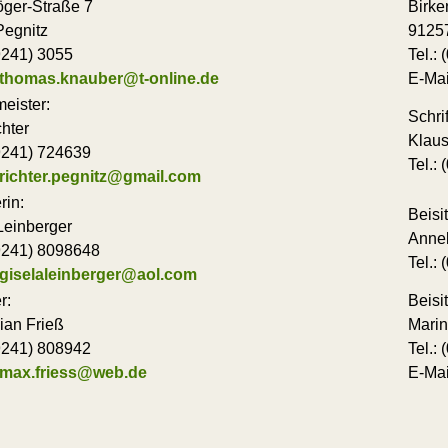
öger-Straße 7
Birk
Pegnitz
91257
09241) 3055
Tel.:
thomas.knauber@t-online.de
E-Mai
eister:
Schrif
chter
Klaus
09241) 724639
Tel.:
richter.pegnitz@gmail.com
rin:
Beisit
Leinberger
Annel
09241) 8098648
Tel.:
giselaleinberger@aol.com
r:
Beisit
ian Frieß
Marin
09241) 808942
Tel.:
max.friess@web.de
E-Mai