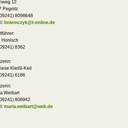
enweg 12
 Pegnitz
 (09241) 8098648
l:
bniemczyk@t-online.de
tführer:
 Honisch
 (09241) 8362
zerin:
iese Kleißl-Keil
 (09241) 6186
zerin:
a Weibart
 (09241) 808942
l:
maria.weibart@web.de