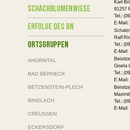
Karl-Br
SCHACHBLUMENWIESE
91257 
Tel.: (
E-Mail:
ERFOLGE DES BN
Schatzm
Ralf Ri
ORTSGRUPPEN
Tel.: (
E-Mail:
Beisitze
AHORNTAL
Gisela 
Tel.: (
BAD BERNECK
E-Mail:
BETZENSTEIN-PLECH
Beisitze
Maximil
BINDLACH
Tel.: (
E-Mail:
CREUSSEN
ECKERSDORF