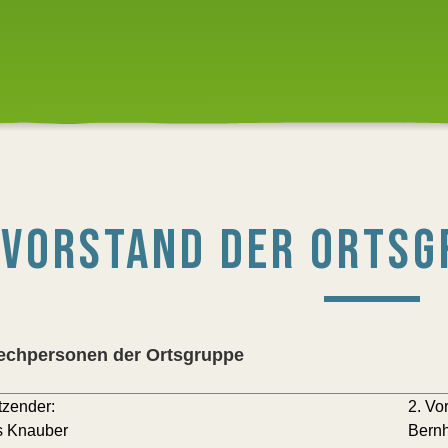
VORSTAND DER ORTSG
echpersonen der Ortsgruppe
tzender:
2. Vo
 Knauber
Bern