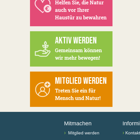
Helfen Sie, die Natur
auch vor Ihrer
Haustür zu bewahren
AKTIV WERDEN
Gemeinsam können
wir mehr bewegen!
MITGLIED WERDEN
Treten Sie ein für
Mensch und Natur!
Mitmachen
Inform
›
›
Mitglied werden
Kontak